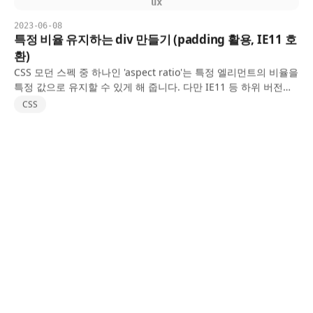
ux
2023-06-08
특정 비율 유지하는 div 만들기 (padding 활용, IE11 호
환)
CSS 모던 스펙 중 하나인 'aspect ratio'는 특정 엘리먼트의 비율을
특정 값으로 유지할 수 있게 해 줍니다. 다만 IE11 등 하위 버전의
브라우저에서는 사용할 수 없는 단점이 있습니다. 'padding'을 활
CSS
용해 이와 비슷한 비율을…
ux
2022-02-25
[CSS] webkit 브라우저 input 텍스트 필드의 색상 변경
하기
브라우저별로 input 텍스트필드에 대한 에이전트 스타일은 상이
합니다. 사파리, 크롬에서 원하는 색상으로 텍스트 색상을 설정하
려면 별도의 속성 정의가 필요합니다(특히 #000, #FFF 등의 색으
CSS
로 변경할 때 조금 회색빛이 도는 이슈를 방지할 필요가…