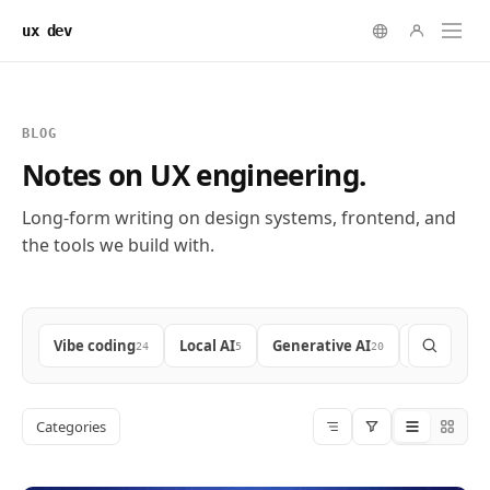
ux dev
BLOG
Notes on UX engineering.
Long-form writing on design systems, frontend, and
the tools we build with.
Vibe coding
Local AI
Generative AI
Frontend
24
5
20
9
Categories