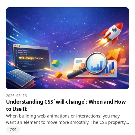
2026-03-13
Understanding CSS `will-change`: When and How
to Use It
When building web animations or interactions, you may
want an element to move more smoothly. The CSS property
you often encounter in that situation is will-change.
CSS