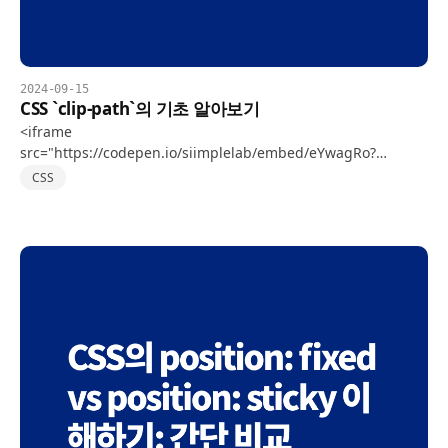
2024-09-15
CSS `clip-path`의 기초 알아보기
<iframe
src="https://codepen.io/siimplelab/embed/eYwagRo?
default-tab=css%2Cresult" width="100%" height="400"
CSS
frameborder="no"…