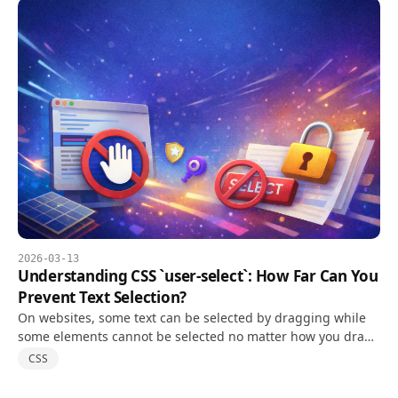
2026-03-13
Understanding CSS `user-select`: How Far Can You
Prevent Text Selection?
On websites, some text can be selected by dragging while
some elements cannot be selected no matter how you drag.
The CSS property that controls this behavior is user-select.
CSS