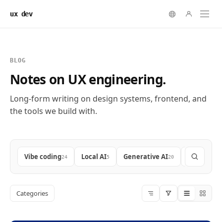
ux dev
BLOG
Notes on UX engineering.
Long-form writing on design systems, frontend, and
the tools we build with.
Vibe coding
Local AI
Generative AI
Frontend
24
5
20
9
Categories