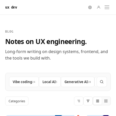
ux dev
BLOG
Notes on UX engineering.
Long-form writing on design systems, frontend, and
the tools we build with.
Vibe coding
Local AI
Generative AI
Frontend
24
5
20
9
Categories