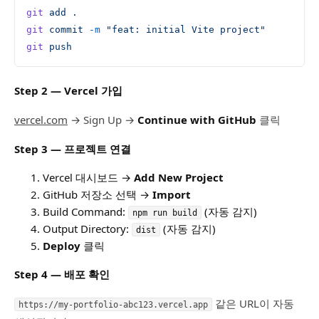
git
 add
 .
git
 commit
 -m
 "feat: initial Vite project"
git
 push
Step 2 — Vercel 가입
vercel.com
→ Sign Up →
Continue with GitHub
클릭
Step 3 — 프로젝트 연결
Vercel 대시보드 →
Add New Project
GitHub 저장소 선택 →
Import
Build Command:
(자동 감지)
npm run build
Output Directory:
(자동 감지)
dist
Deploy
클릭
Step 4 — 배포 확인
같은 URL이 자동
https://my-portfolio-abc123.vercel.app