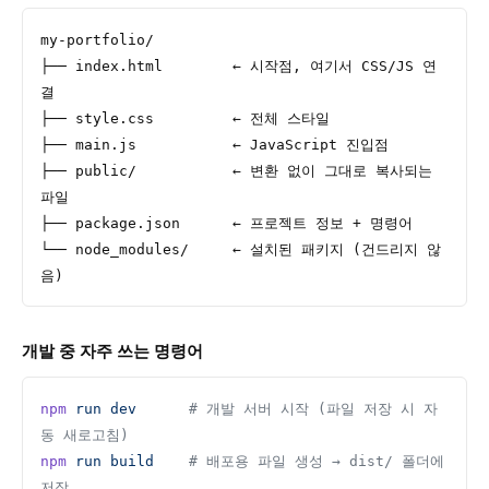
my-portfolio/
├── index.html        ← 시작점, 여기서 CSS/JS 연
결
├── style.css         ← 전체 스타일
├── main.js           ← JavaScript 진입점
├── public/           ← 변환 없이 그대로 복사되는 
파일
├── package.json      ← 프로젝트 정보 + 명령어
└── node_modules/     ← 설치된 패키지 (건드리지 않
음)
개발 중 자주 쓰는 명령어
npm
 run
 dev
      # 개발 서버 시작 (파일 저장 시 자
동 새로고침)
npm
 run
 build
    # 배포용 파일 생성 → dist/ 폴더에 
저장