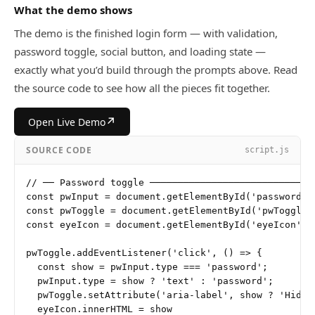
What the demo shows
The demo is the finished login form — with validation,
password toggle, social button, and loading state —
exactly what you’d build through the prompts above. Read
the source code to see how all the pieces fit together.
↗
Open Live Demo
SOURCE CODE
script.js
// ── Password toggle ──────────────────────────────
const pwInput = document.getElementById('password');
const pwToggle = document.getElementById('pwToggle')
const eyeIcon = document.getElementById('eyeIcon');

pwToggle.addEventListener('click', () => {

  const show = pwInput.type === 'password';

  pwInput.type = show ? 'text' : 'password';

  pwToggle.setAttribute('aria-label', show ? 'Hide p
  eyeIcon.innerHTML = show
