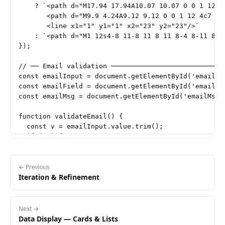
    ? `<path d="M17.94 17.94A10.07 10.07 0 0 1 12 2
       <path d="M9.9 4.24A9.12 9.12 0 0 1 12 4c7 0 
       <line x1="1" y1="1" x2="23" y2="23"/>`

    : `<path d="M1 12s4-8 11-8 11 8 11 8-4 8-11 8-1
});

// ── Email validation ─────────────────────────────
const emailInput = document.getElementById('email');
const emailField = document.getElementById('emailFie
const emailMsg = document.getElementById('emailMsg')
function validateEmail() {

  const v = emailInput.value.trim();

  if (!v) {

    setFieldState(emailField, emailMsg, '', '');

  } else if (!/^[^\s@]+@[^\s@]+\.[^\s@]+$/.test(v)) 
    setFieldState(emailField, emailMsg, 'error', 'P
← Previous
Iteration & Refinement
  } else {

    setFieldState(emailField, emailMsg, 'success', '
  }

}

Next →
emailInput.addEventListener('blur', validateEmail);

Data Display — Cards & Lists