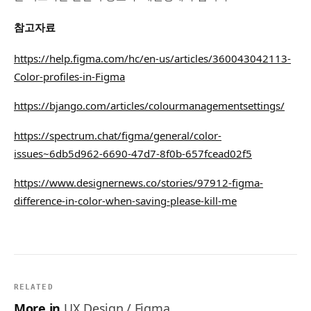
참고자료
https://help.figma.com/hc/en-us/articles/360043042113-
Color-profiles-in-Figma
https://bjango.com/articles/colourmanagementsettings/
https://spectrum.chat/figma/general/color-
issues~6db5d962-6690-47d7-8f0b-657fcead02f5
https://www.designernews.co/stories/97912-figma-
difference-in-color-when-saving-please-kill-me
RELATED
More in
UX Design / Figma