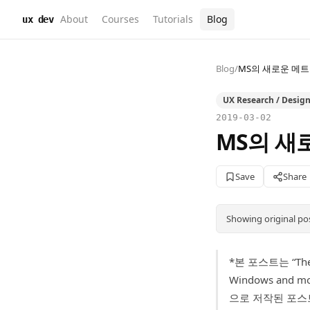
About
Courses
Tutorials
Blog
ux dev
Blog
/
MS의 새로운 메트로 U
UX Research / Design
2019-03-02
MS의 새로운
Save
Share
Showing original po
*본 포스트는 “The V
Windows an
으로 저작된 포스