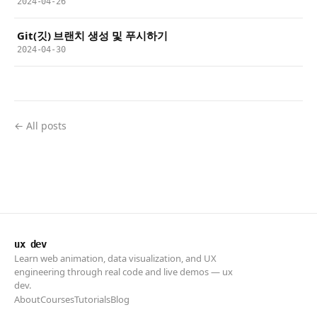
2024-04-26
Git(깃) 브랜치 생성 및 푸시하기
2024-04-30
← All posts
ux dev
Learn web animation, data visualization, and UX
engineering through real code and live demos — ux
dev.
About
Courses
Tutorials
Blog