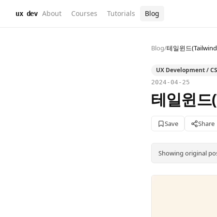
About
Courses
Tutorials
Blog
ux dev
Blog
/
테일윈드(Tailwi
UX Development / CS
2024-04-25
테일윈드(
Save
Share
Showing original po