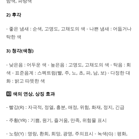
밤색, 파랑색
2) 후각
- 좋은 냄새 : 순색, 고명도, 고채도의 색 - 나쁜 냄새 : 어둡거나
탁한 색
3) 청각(색청)
- 낮은음 : 어두운 색 - 높은음 : 고명도, 고채도의 색 - 탁음 : 회
색 - 표준음계 : 스펙트럼(빨, 주, 노, 초, 파, 남, 보) - 다정한 대
화 : 밝고 따뜻한 색
3️⃣ 색의 연상, 상징 효과
- 빨강(R) : 자극적, 정열, 흥분, 애정, 위험, 화재, 정지, 긴급
- 주황(YR) : 기쁨, 원기, 즐거움, 만족, 위험물 표시
- 노랑(Y) : 명랑, 환희, 희망, 광명, 주의표시 - 녹색(G) : 평화,