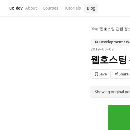
About
Courses
Tutorials
Blog
ux dev
Blog
/
웹호스팅 관련 정
UX Development / W
2019-03-02
웹호스팅 
Save
Share
Showing original po