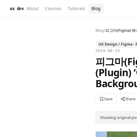
About
Courses
Tutorials
Blog
ux dev
Blog
/
피그마(Figma) 배
UX Design / Figma - 
2024-06-15
피그마(Fi
(Plugi
Backgro
Save
Share
Showing original po