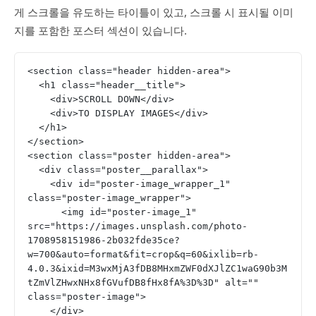
게 스크롤을 유도하는 타이틀이 있고, 스크롤 시 표시될 이미
지를 포함한 포스터 섹션이 있습니다.
<section class="header hidden-area">
  <h1 class="header__title">
    <div>SCROLL DOWN</div>
    <div>TO DISPLAY IMAGES</div>
  </h1>
</section>
<section class="poster hidden-area">
  <div class="poster__parallax">
    <div id="poster-image_wrapper_1" 
class="poster-image_wrapper">
      <img id="poster-image_1" 
src="https://images.unsplash.com/photo-
1708958151986-2b032fde35ce?
w=700&auto=format&fit=crop&q=60&ixlib=rb-
4.0.3&ixid=M3wxMjA3fDB8MHxmZWF0dXJlZC1waG90b3M
tZmVlZHwxNHx8fGVufDB8fHx8fA%3D%3D" alt="" 
class="poster-image">
    </div>