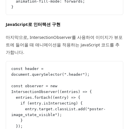
  animation-fill-mode: forwards;
}
JavaScript로 인터랙션 구현
마지막으로, IntersectionObserver를 사용하여 이미지가 뷰포
트에 들어올 때 애니메이션을 적용하는 JavaScript 코드를 추
가합니다.
const header = 
document.querySelector(".header");
const observer = new 
IntersectionObserver((entries) => {
  entries.forEach((entry) => {
    if (entry.isIntersecting) {
      entry.target.classList.add("poster-
image_state_visible");
    }
  });