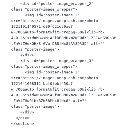
    <div id="poster-image_wrapper_2" 
class="poster-image_wrapper">
      <img id="poster-image_2" 
src="https://images.unsplash.com/photo-
1721191149571-d09f621d59ae?
w=700&auto=format&fit=crop&q=60&ixlib=rb-
4.0.3&ixid=M3wxMjA3fDB8MHxmZWF0dXJlZC1waG90b3M
tZmVlZHwxOHx8fGVufDB8fHx8fA%3D%3D" alt="" 
class="poster-image">
    </div>
    <div id="poster-image_wrapper_3" 
class="poster-image_wrapper">
      <img id="poster-image_3" 
src="https://images.unsplash.com/photo-
1721041068512-baf0fbbf450a?
w=700&auto=format&fit=crop&q=60&ixlib=rb-
4.0.3&ixid=M3wxMjA3fDB8MHxmZWF0dXJlZC1waG90b3M
tZmVlZHw0fHx8ZW58MHx8fHx8" alt="" 
class="poster-image">
    </div>
  </div>
</section>