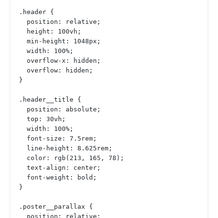
.header {
  position: relative;
  height: 100vh;
  min-height: 1048px;
  width: 100%;
  overflow-x: hidden;
  overflow: hidden;
}
.header__title {
  position: absolute;
  top: 30vh;
  width: 100%;
  font-size: 7.5rem;
  line-height: 8.625rem;
  color: rgb(213, 165, 78);
  text-align: center;
  font-weight: bold;
}
.poster__parallax {
  position: relative;