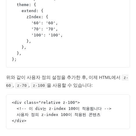
  theme: {
    extend: {
      zIndex: {
        '60': '60',
        '70': '70',
        '100': '100',
      },
    },
  },
};
위와 같이 사용자 정의 설정을 추가한 후, 이제 HTML에서
z-
,
,
을 사용할 수 있습니다:
60
z-70
z-100
<div class="relative z-100">
  <!-- 이 div는 z-index 100이 적용됩니다 -->
  사용자 정의 z-index 100이 적용된 콘텐츠
</div>