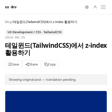
ux dev
Blog
/
테일윈드(TailwindCSS)에서 z-index 활용하기
UX Development / CSS - TailwindCSS
2024-08-25
테일윈드(TailwindCSS)에서 z-index
활용하기
Save
Share
Copy
Showing original post — translation pending.