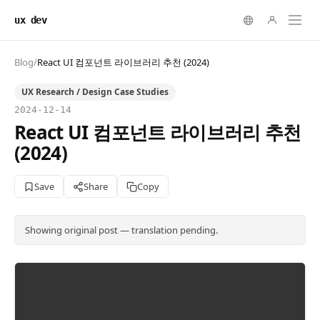
ux dev
Blog
/
React UI 컴포넌트 라이브러리 추천 (2024)
UX Research / Design Case Studies
2024-12-14
React UI 컴포넌트 라이브러리 추천
(2024)
Save
Share
Copy
Showing original post — translation pending.