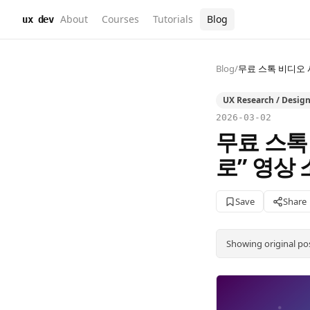
About
Courses
Tutorials
Blog
ux dev
Blog
/
무료 스톡 비디오 사
UX Research / Desig
2026-03-02
무료 스톡 
로” 영상 
Save
Share
Showing original po