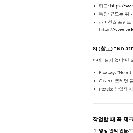
링크:
https://ww
특징: 규모는 위
라이선스 포인트: V
https://www.vid
8) (참고) “No a
아예 “표기 없이”만
Pixabay: “No at
Coverr: 크레딧
Pexels: 상업
작업할 때 꼭 체크
영상 안의 인물/