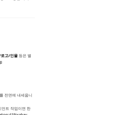
/로고/인물
등은 별
lp
ed”를 전면에 내세웁니
이언트 작업이면 한
tation:4‡Pixabay