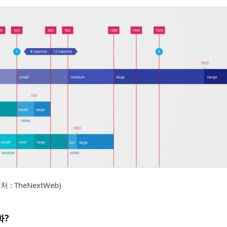
: TheNextWeb)
화?