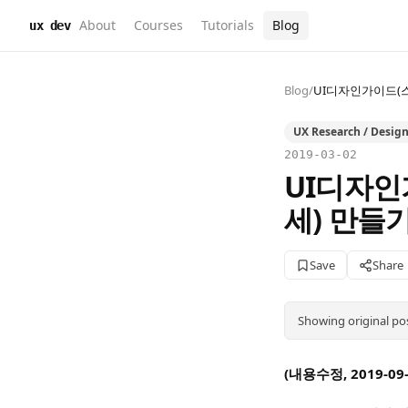
About
Courses
Tutorials
Blog
ux dev
Blog
/
UI디자인가이드(스
UX Research / Desig
2019-03-02
UI디자
세) 만들기
Save
Share
Showing original po
(내용수정, 2019-09-