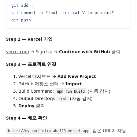
git
 add
 .
git
 commit
 -m
 "feat: initial Vite project"
git
 push
Step 2 — Vercel 가입
vercel.com
→ Sign Up →
Continue with GitHub
클릭
Step 3 — 프로젝트 연결
Vercel 대시보드 →
Add New Project
GitHub 저장소 선택 →
Import
Build Command:
(자동 감지)
npm run build
Output Directory:
(자동 감지)
dist
Deploy
클릭
Step 4 — 배포 확인
같은 URL이 자동
https://my-portfolio-abc123.vercel.app