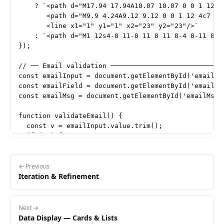
    ? `<path d="M17.94 17.94A10.07 10.07 0 0 1 12 2
       <path d="M9.9 4.24A9.12 9.12 0 0 1 12 4c7 0 
       <line x1="1" y1="1" x2="23" y2="23"/>`

    : `<path d="M1 12s4-8 11-8 11 8 11 8-4 8-11 8-1
});

// ── Email validation ─────────────────────────────
const emailInput = document.getElementById('email');
const emailField = document.getElementById('emailFie
const emailMsg = document.getElementById('emailMsg')
function validateEmail() {

  const v = emailInput.value.trim();

  if (!v) {

    setFieldState(emailField, emailMsg, '', '');

  } else if (!/^[^\s@]+@[^\s@]+\.[^\s@]+$/.test(v)) 
    setFieldState(emailField, emailMsg, 'error', 'P
← Previous
Iteration & Refinement
  } else {

    setFieldState(emailField, emailMsg, 'success', '
  }

}

Next →
emailInput.addEventListener('blur', validateEmail);

Data Display — Cards & Lists