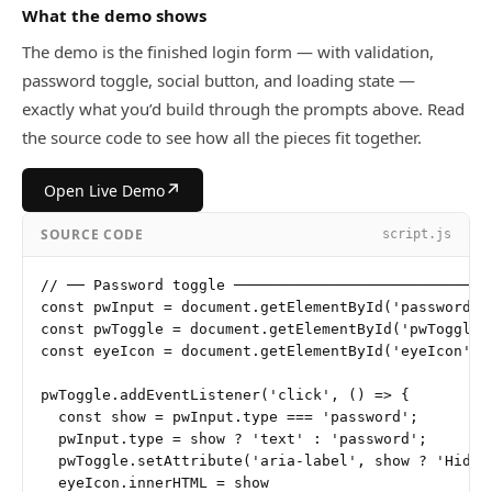
What the demo shows
The demo is the finished login form — with validation,
password toggle, social button, and loading state —
exactly what you’d build through the prompts above. Read
the source code to see how all the pieces fit together.
↗
Open Live Demo
SOURCE CODE
script.js
// ── Password toggle ──────────────────────────────
const pwInput = document.getElementById('password');
const pwToggle = document.getElementById('pwToggle')
const eyeIcon = document.getElementById('eyeIcon');

pwToggle.addEventListener('click', () => {

  const show = pwInput.type === 'password';

  pwInput.type = show ? 'text' : 'password';

  pwToggle.setAttribute('aria-label', show ? 'Hide p
  eyeIcon.innerHTML = show
