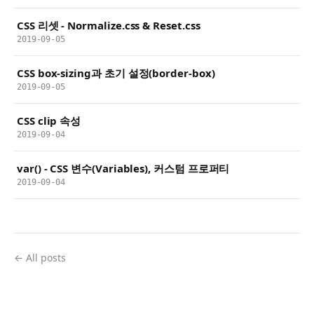
CSS 리셋 - Normalize.css & Reset.css
2019-09-05
CSS box-sizing과 초기 설정(border-box)
2019-09-05
CSS clip 속성
2019-09-04
var() - CSS 변수(Variables), 커스텀 프로퍼티
2019-09-04
← All posts