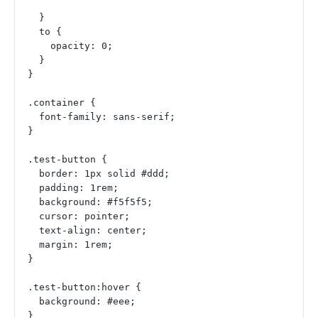
  }
  to {
    opacity: 0;
  }
}
.container {
  font-family: sans-serif;
}
.test-button {
  border: 1px solid #ddd;
  padding: 1rem;
  background: #f5f5f5;
  cursor: pointer;
  text-align: center;
  margin: 1rem;
}
.test-button:hover {
  background: #eee;
}