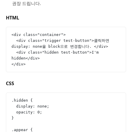
권장 드립니다.
HTML
<div class="container">
  <div class="trigger test-button">클릭하면 
display: none을 block으로 변경합니다. </div>
  <div class="hidden test-button">I'm 
hidden</div>
</div>
CSS
.hidden {
  display: none;
  opacity: 0;
}
.appear {