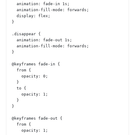
  animation: fade-in 1s;
  animation-fill-mode: forwards;
  display: flex;
}
.disappear {
  animation: fade-out 1s;
  animation-fill-mode: forwards;
}
@keyframes fade-in {
  from {
    opacity: 0;
  }
  to {
    opacity: 1;
  }
}
@keyframes fade-out {
  from {
    opacity: 1;