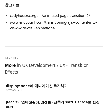
참고자료
codyhouse.co/gem/animated-page-transition-2/
www.endyourif.com/transitioning-ajax-content-into-
view-with-css3-animations/
RELATED
More in
UX Development / UX - Transition
Effects
display: none에 애니메이션 추가하기
2020-05-13
[MacOS] 언어전환(한영전환) 단축키 shift + space로 변경
하기