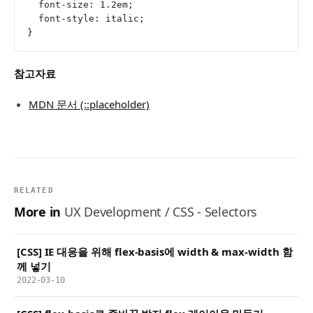
  font-size: 1.2em;
  font-style: italic;
}
참고자료
MDN 문서 (::placeholder)
RELATED
More in
UX Development / CSS - Selectors
[CSS] IE 대응을 위해 flex-basis에 width & max-width 함
께 넣기
2022-03-10