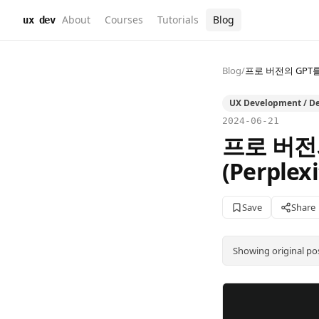
About
Courses
Tutorials
Blog
ux dev
Blog
/
프로 버전의 GPT를 
UX Development / De
2024-06-21
프로 버전
(Perplex
Save
Share
Showing original po