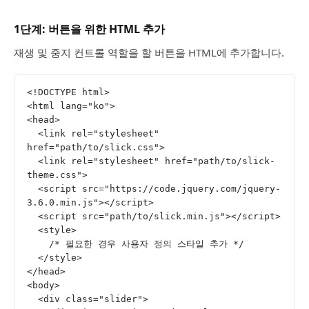
1단계: 버튼을 위한 HTML 추가
재생 및 중지 컨트롤 역할을 할 버튼을 HTML에 추가합니다.
<!DOCTYPE html>
<html lang="ko">
<head>
  <link rel="stylesheet" 
href="path/to/slick.css">
  <link rel="stylesheet" href="path/to/slick-
theme.css">
  <script src="https://code.jquery.com/jquery-
3.6.0.min.js"></script>
  <script src="path/to/slick.min.js"></script>
  <style>
    /* 필요한 경우 사용자 정의 스타일 추가 */
  </style>
</head>
<body>
  <div class="slider">