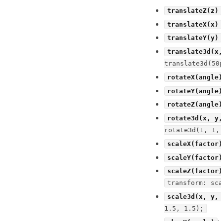
translateZ(z)
translateX(x)
translateY(y)
translate3d(x
translate3d(50
rotateX(angle
rotateY(angle
rotateZ(angle
rotate3d(x, y
rotate3d(1, 1,
scaleX(factor
scaleY(factor
scaleZ(factor
transform: sc
scale3d(x, y,
1.5, 1.5);