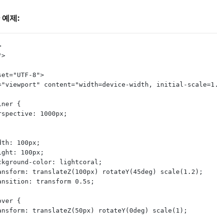
 예제:
>
">
arset="UTF-8">
ame="viewport" content="width=device-width, initial-scale=1
ntainer {
        perspective: 1000px;
       width: 100px;
        height: 100px;
         background-color: lightcoral;
         transform: translateZ(100px) rotateY(45deg) scale(1.2);
         transition: transform 0.5s;
x:hover {
         transform: translateZ(50px) rotateY(0deg) scale(1);