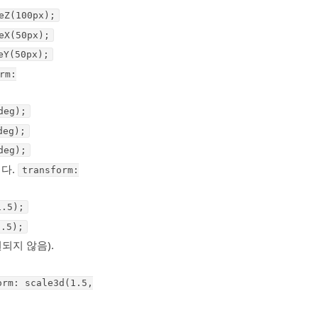
eZ(100px);
eX(50px);
eY(50px);
rm:
deg);
deg);
deg);
니다.
transform:
1.5);
1.5);
되지 않음).
orm: scale3d(1.5,