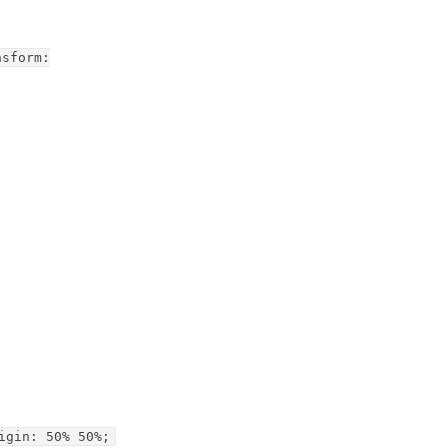
nsform:
igin: 50% 50%;