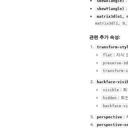
skewX(angle)
skewY(angle)
matrix3d(n1, 
matrix3d(1, 0,
관련 추가 속성:
transform-sty
: 자식
flat
preserve-3d
transform-s
backface-visi
: 
visible
: 회
hidden
backface-vi
:
perspective
perspective-o