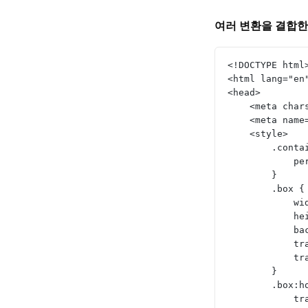
여러 변환을 결합한
<!DOCTYPE html
<html lang="en
<head>
    <meta ch
    <meta n
    <style>
        .co
    
        }
        .box {
     
    
   
   
   
        }
        .bo
   