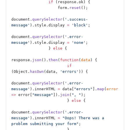
                if
 (response.ok) {
                    form.
reset
();
document.
querySelector
(
'.success-
message'
).style.display 
=
 'block'
;
document.
querySelector
(
'.error-
message'
).style.display 
=
 'none'
;
                } 
else
 {
response.
json
().
then
(
function
(
data
) {
                        if
(Object.
hasOwn
(data, 
'errors'
)) {
document.
querySelector
(
'.error-
message'
).innerHTML 
=
 data[
"errors"
].
map
(
error
=>
 error[
"message"
]).
join
(
", "
);
                        } 
else
 {
document.
querySelector
(
'.error-
message'
).innerHTML 
=
 "Oops! There was a 
problem submitting your form"
;
                        }