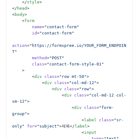
    </
style
>
</
head
>
<
body
>
    <
form
        name
=
"contact-form"
        id
=
"contact-form"
action
=
"https://formspree.io/YOUR_FORM_ENDPOIN
T"
        method
=
"POST"
        class
=
"contact-form-style-01"
    >
        <
div
 class
=
"row mt-50"
>
            <
div
 class
=
"col-md-12"
>
                <
div
 class
=
"row"
>
                    <
div
 class
=
"col-md-12 col-
sm-12"
>
                        <
div
 class
=
"form-
group"
>
                            <
label
 class
=
"sr-
only"
 for
=
"subject"
>제목</
label
>
                            <
input
                                type
=
"text"