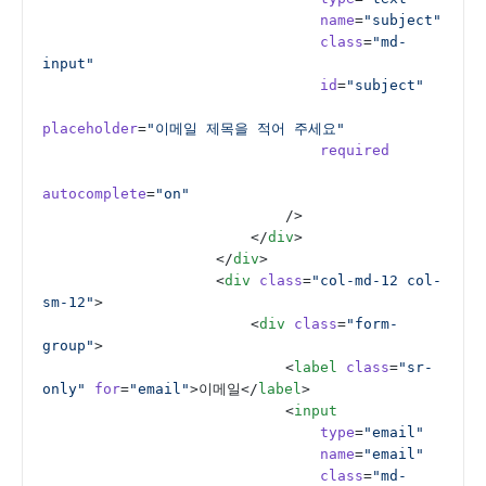
                                name
=
"subject"
                                class
=
"md-
input"
                                id
=
"subject"
placeholder
=
"이메일 제목을 적어 주세요"
                                required
autocomplete
=
"on"
                            />
                        </
div
>
                    </
div
>
                    <
div
 class
=
"col-md-12 col-
sm-12"
>
                        <
div
 class
=
"form-
group"
>
                            <
label
 class
=
"sr-
only"
 for
=
"email"
>이메일</
label
>
                            <
input
                                type
=
"email"
                                name
=
"email"
                                class
=
"md-