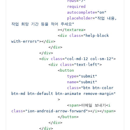
                        rows
=
"7"
                        required
                        autocomplete
=
"on"
                        placeholder
=
"작업 내용, 
작업 희망 기간 등을 적어 주세요"
                    ></
textarea
>
                    <
div
 class
=
"help-block 
with-errors"
></
div
>
                </
div
>
            </
div
>
            <
div
 class
=
"col-md-12 col-sm-12"
>
                <
div
 class
=
"text-left"
>
                    <
button
                        type
=
"submit"
                        name
=
"submit"
                        class
=
"btn btn-color 
btn-md btn-default btn-animate remove-margin"
                    >
                        <
span
>이메일 보내기<
i
class
=
"ion-android-arrow-forward"
></
i
></
span
>
                    </
button
>
                </
div
>
            </
div
>