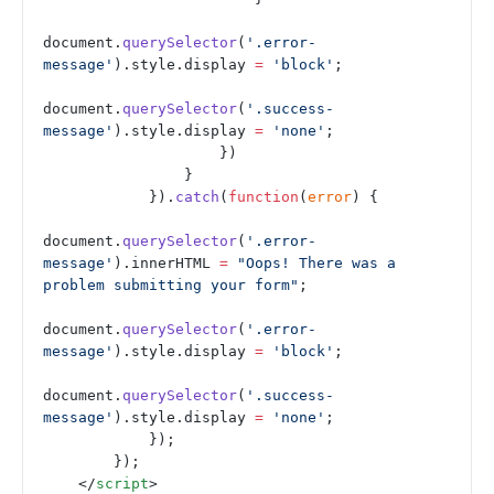
document.
querySelector
(
'.error-
message'
).style.display 
=
 'block'
;
document.
querySelector
(
'.success-
message'
).style.display 
=
 'none'
;
                    })
                }
            }).
catch
(
function
(
error
) {
document.
querySelector
(
'.error-
message'
).innerHTML 
=
 "Oops! There was a 
problem submitting your form"
;
document.
querySelector
(
'.error-
message'
).style.display 
=
 'block'
;
document.
querySelector
(
'.success-
message'
).style.display 
=
 'none'
;
            });
        });
    </
script
>