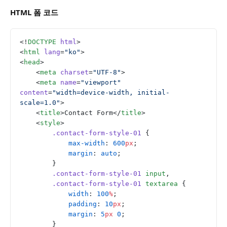
HTML 폼 코드
<!
DOCTYPE
 html
>
<
html
 lang
=
"ko"
>
<
head
>
    <
meta
 charset
=
"UTF-8"
>
    <
meta
 name
=
"viewport"
content
=
"width=device-width, initial-
scale=1.0"
>
    <
title
>Contact Form</
title
>
    <
style
>
        .contact-form-style-01
 {
            max-width
: 
600
px
;
            margin
: 
auto
;
        }
        .contact-form-style-01
 input
,
        .contact-form-style-01
 textarea
 {
            width
: 
100
%
;
            padding
: 
10
px
;
            margin
: 
5
px
 0
;
        }