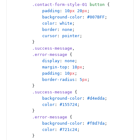
        .contact-form-style-01
 button
 {
            padding
: 
10
px
 20
px
;
            background-color
: 
#007BFF
;
            color
: 
white
;
            border
: 
none
;
            cursor
: 
pointer
;
        }
        .success-message
,
        .error-message
 {
            display
: 
none
;
            margin-top
: 
10
px
;
            padding
: 
10
px
;
            border-radius
: 
5
px
;
        }
        .success-message
 {
            background-color
: 
#d4edda
;
            color
: 
#155724
;
        }
        .error-message
 {
            background-color
: 
#f8d7da
;
            color
: 
#721c24
;
        }