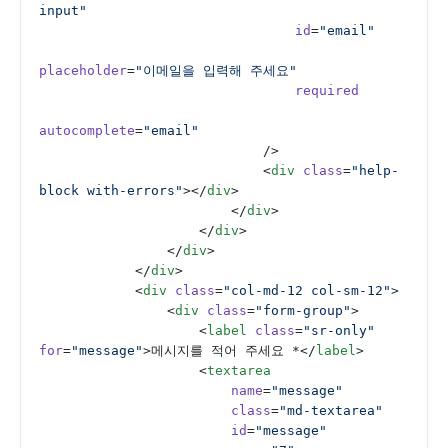
input"
                                id
=
"email"
placeholder
=
"이메일을 입력해 주세요"
                                required
autocomplete
=
"email"
                            />
                            <
div
 class
=
"help-
block with-errors"
></
div
>
                        </
div
>
                    </
div
>
                </
div
>
            </
div
>
            <
div
 class
=
"col-md-12 col-sm-12"
>
                <
div
 class
=
"form-group"
>
                    <
label
 class
=
"sr-only"
for
=
"message"
>메시지를 적어 주세요 *</
label
>
                    <
textarea
                        name
=
"message"
                        class
=
"md-textarea"
                        id
=
"message"