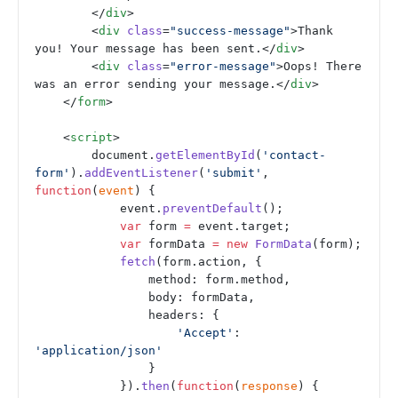
        </
div
>
        <
div
 class
=
"success-message"
>Thank 
you! Your message has been sent.</
div
>
        <
div
 class
=
"error-message"
>Oops! There 
was an error sending your message.</
div
>
    </
form
>
    <
script
>
        document.
getElementById
(
'contact-
form'
).
addEventListener
(
'submit'
, 
function
(
event
) {
            event.
preventDefault
();
            var
 form 
=
 event.target;
            var
 formData 
=
 new
 FormData
(form);
            fetch
(form.action, {
                method: form.method,
                body: formData,
                headers: {
                    'Accept'
: 
'application/json'
                }
            }).
then
(
function
(
response
) {