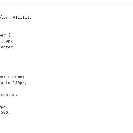
color: #111111;
per {
: 139px;
 center;
x;
ion: column;
x auto 140px;
;
: center;
;
0px;
 500;