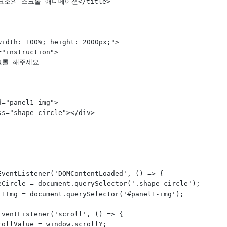
ML 요소의 스크롤 애니메이션</title>
"width: 100%; height: 2000px;">
ss="instruction">
로 스크롤 해주세요
 id="panel1-img">
 class="shape-circle"></div>
dEventListener('DOMContentLoaded', () => {
hapeCircle = document.querySelector('.shape-circle');
anel1Img = document.querySelector('#panel1-img');
addEventListener('scroll', () => {
t scrollValue = window.scrollY;