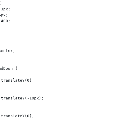
{
73px;
6px;
 400;
{
 center;
ndDown {
m: translateY(0);
m: translateY(-10px);
m: translateY(0);