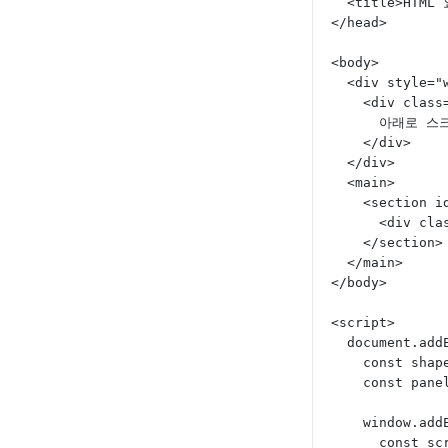
  <title>HT
</head>
<body>
  <div style=
    <div cla
      아래
    </div>
  </div>
  <main>
    <section
      <div
    </section>
  </main>
</body>
<script>
  document.ad
    const s
    const p
    window.
      cons