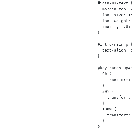
#join-us-text 
  margin-top: 
  font-size: 1
  font-weight:
  opacity: .6;
}
#intro-main p 
  text-align:
}
@keyframes upA
  0% {
    transfor
  }
  50% {
    transfor
  }
  100% {
    transfor
  }
}