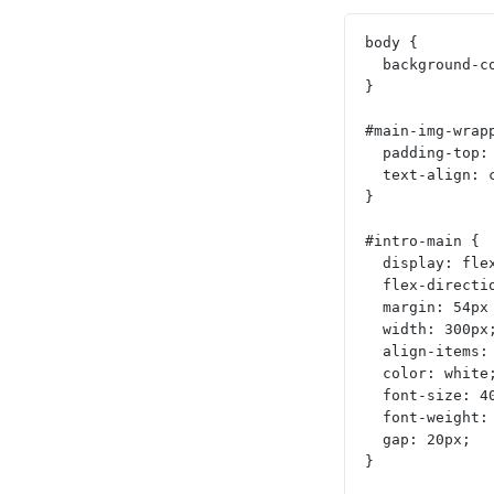
body {
  background-
}
#main-img-wrap
  padding-top
  text-align:
}
#intro-main {
  display: fle
  flex-direct
  margin: 54p
  width: 300px
  align-items
  color: white
  font-size: 4
  font-weight:
  gap: 20px;
}