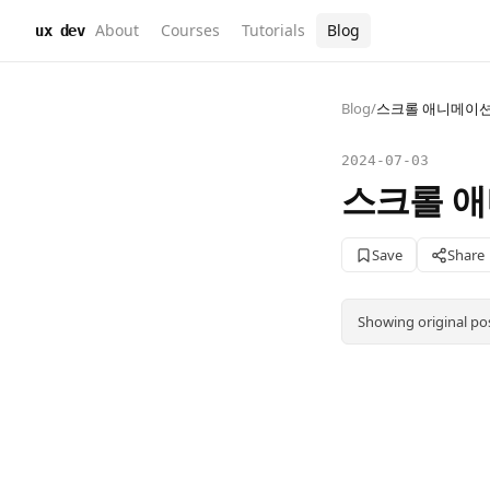
About
Courses
Tutorials
Blog
ux dev
Blog
/
스크롤 애니메이션 
2024-07-03
스크롤 애
Save
Share
Showing original po