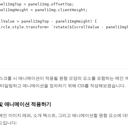
st panel1ImgTop = panel1Img.offsetTop;
st panel1ImgHeight = panel1Img.clientHeight;
(scrollValue > panel1ImgTop - panel1ImgHeight) {
 shapeCircle.style.transform= `rotate(${scrollValue - panel1Im
스크롤 시 애니메이션이 적용될 원형 모양의 요소를 포함하는 메인 
스타일링하고 애니메이션을 정의하기 위해 CSS를 작성해보겠습니다.
 및 애니메이션 적용하기
, 메인 이미지 래퍼, 소개 텍스트, 그리고 애니메이션할 원형 요소에 
코드입니다: