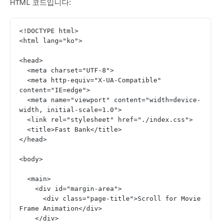
HTML 코드입니다:
<!DOCTYPE html>
<html lang="ko">
<head>
  <meta charset="UTF-8">
  <meta http-equiv="X-UA-Compatible" 
content="IE=edge">
  <meta name="viewport" content="width=device-
width, initial-scale=1.0">
  <link rel="stylesheet" href="./index.css">
  <title>Fast Bank</title>
</head>
<body>
  <main>
    <div id="margin-area">
      <div class="page-title">Scroll for Movie 
Frame Animation</div>
    </div>