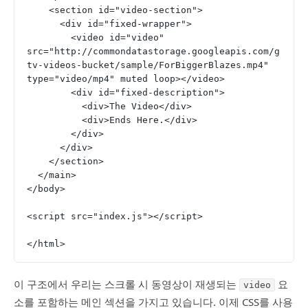
    <section id="video-section">
      <div id="fixed-wrapper">
        <video id="video" 
src="http://commondatastorage.googleapis.com/g
tv-videos-bucket/sample/ForBiggerBlazes.mp4" 
type="video/mp4" muted loop></video>
        <div id="fixed-description">
          <div>The Video</div>
          <div>Ends Here.</div>
        </div>
      </div>
    </section>
  </main>
</body>
<script src="index.js"></script>
</html>
이 구조에서 우리는 스크롤 시 동영상이 재생되는
요
video
소를 포함하는 메인 섹션을 가지고 있습니다. 이제 CSS를 사용