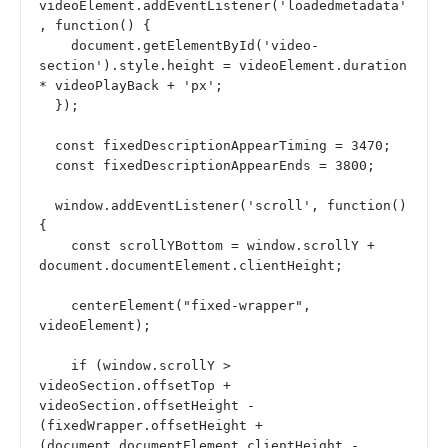
videoElement.addEventListener('loadedmetadata'
, function() {
    document.getElementById('video-
section').style.height = videoElement.duration 
* videoPlayBack + 'px';
  });
  const fixedDescriptionAppearTiming = 3470;
  const fixedDescriptionAppearEnds = 3800;
  window.addEventListener('scroll', function() 
{
    const scrollYBottom = window.scrollY + 
document.documentElement.clientHeight;
    centerElement("fixed-wrapper", 
videoElement);
    if (window.scrollY > 
videoSection.offsetTop + 
videoSection.offsetHeight - 
(fixedWrapper.offsetHeight + 
(document.documentElement.clientHeight - 