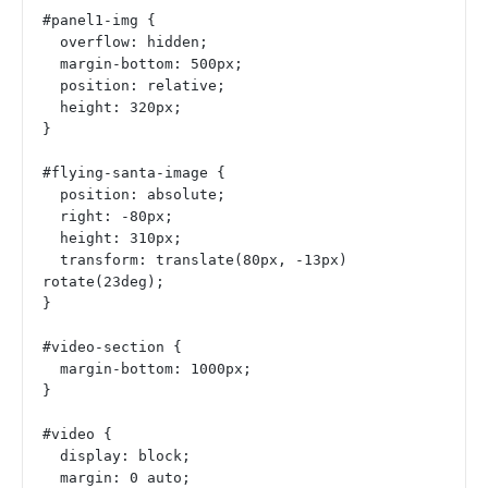
#panel1-img {
  overflow: hidden;
  margin-bottom: 500px;
  position: relative;
  height: 320px;
}
#flying-santa-image {
  position: absolute;
  right: -80px;
  height: 310px;
  transform: translate(80px, -13px) 
rotate(23deg);
}
#video-section {
  margin-bottom: 1000px;
}
#video {
  display: block;
  margin: 0 auto;