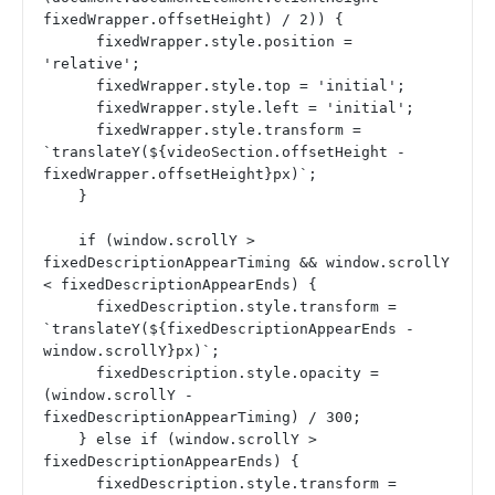
fixedWrapper.offsetHeight) / 2)) {
      fixedWrapper.style.position = 
'relative';
      fixedWrapper.style.top = 'initial';
      fixedWrapper.style.left = 'initial';
      fixedWrapper.style.transform = 
`translateY(${videoSection.offsetHeight - 
fixedWrapper.offsetHeight}px)`;
    }
    if (window.scrollY > 
fixedDescriptionAppearTiming && window.scrollY 
< fixedDescriptionAppearEnds) {
      fixedDescription.style.transform = 
`translateY(${fixedDescriptionAppearEnds - 
window.scrollY}px)`;
      fixedDescription.style.opacity = 
(window.scrollY - 
fixedDescriptionAppearTiming) / 300;
    } else if (window.scrollY > 
fixedDescriptionAppearEnds) {
      fixedDescription.style.transform = 