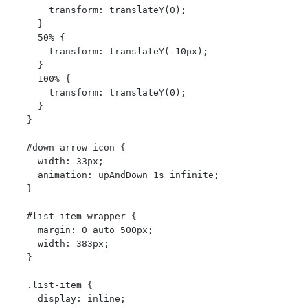
    transform: translateY(0);
  }
  50% {
    transform: translateY(-10px);
  }
  100% {
    transform: translateY(0);
  }
}
#down-arrow-icon {
  width: 33px;
  animation: upAndDown 1s infinite;
}
#list-item-wrapper {
  margin: 0 auto 500px;
  width: 383px;
}
.list-item {
  display: inline;