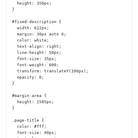
  height: 350px;
}
#fixed-description {
  width: 622px;
  margin: 30px auto 0;
  color: white;
  text-align: right;
  line-height: 50px;
  font-size: 35px;
  font-weight: 600;
  transform: translateY(100px);
  opacity: 0;
}
#margin-area {
  height: 1585px;
}
.page-title {
  color: #fff;
  font-size: 40px;