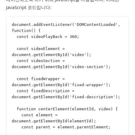
JavaScript 코드입니다:
document.addEventListener('DOMContentLoaded', 
function() {
  const videoPlayBack = 360;
  const videoElement = 
document.getElementById('video');
  const videoSection = 
document.getElementById('video-section');
  const fixedWrapper = 
document.getElementById('fixed-wrapper');
  const fixedDescription = 
document.getElementById('fixed-description');
  function centerElement(elementId, video) {
    const element = 
document.getElementById(elementId);
    const parent = element.parentElement;