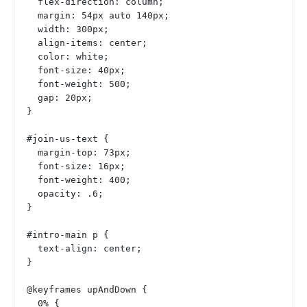
  flex-direction: column;
  margin: 54px auto 140px;
  width: 300px;
  align-items: center;
  color: white;
  font-size: 40px;
  font-weight: 500;
  gap: 20px;
}
#join-us-text {
  margin-top: 73px;
  font-size: 16px;
  font-weight: 400;
  opacity: .6;
}
#intro-main p {
  text-align: center;
}
@keyframes upAndDown {
  0% {