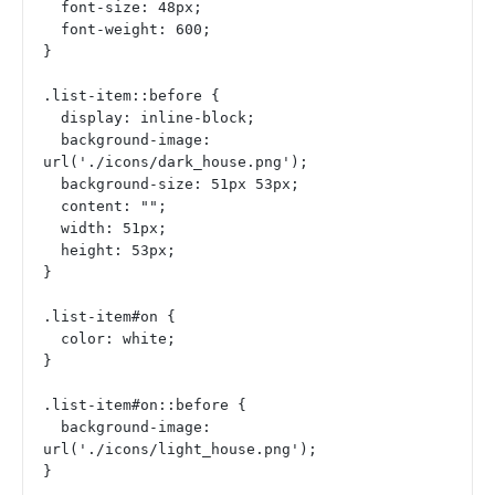
  font-size: 48px;
  font-weight: 600;
}
.list-item::before {
  display: inline-block;
  background-image: 
url('./icons/dark_house.png');
  background-size: 51px 53px;
  content: "";
  width: 51px;
  height: 53px;
}
.list-item#on {
  color: white;
}
.list-item#on::before {
  background-image: 
url('./icons/light_house.png');
}