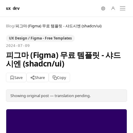
ux dev
Blog
/
피그마 (Figma) 무료 템플릿 - 샤드시엔 (shadcn/ui)
UX Design / Figma - Free Templates
2024-07-09
피그마 (Figma) 무료 템플릿 - 샤드
시엔 (shadcn/ui)
Save
Share
Copy
Showing original post — translation pending.