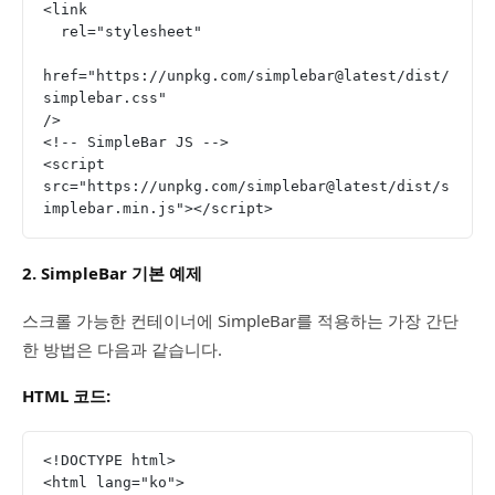
<link
  rel="stylesheet"
href="https://unpkg.com/simplebar@latest/dist/
simplebar.css"
/>
<!-- SimpleBar JS -->
<script 
src="https://unpkg.com/simplebar@latest/dist/s
implebar.min.js"></script>
2. SimpleBar 기본 예제
스크롤 가능한 컨테이너에 SimpleBar를 적용하는 가장 간단
한 방법은 다음과 같습니다.
HTML 코드:
<!DOCTYPE html>
<html lang="ko">