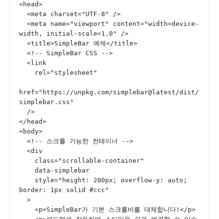
<head>
  <meta charset="UTF-8" />
  <meta name="viewport" content="width=device-
width, initial-scale=1.0" />
  <title>SimpleBar 예제</title>
  <!-- SimpleBar CSS -->
  <link
    rel="stylesheet"
href="https://unpkg.com/simplebar@latest/dist/
simplebar.css"
  />
</head>
<body>
  <!-- 스크롤 가능한 컨테이너 -->
  <div
    class="scrollable-container"
    data-simplebar
    style="height: 200px; overflow-y: auto; 
border: 1px solid #ccc"
  >
    <p>SimpleBar가 기본 스크롤바를 대체합니다!</p>