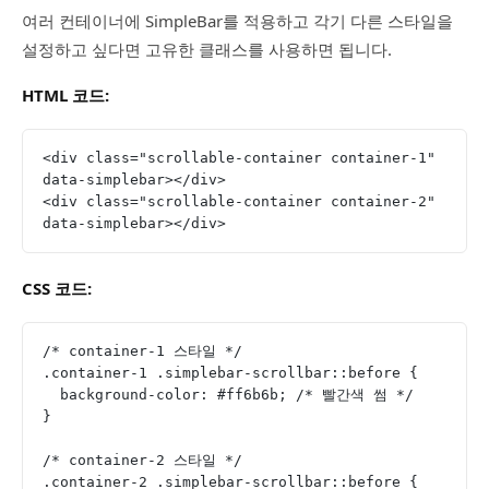
여러 컨테이너에 SimpleBar를 적용하고 각기 다른 스타일을
설정하고 싶다면 고유한 클래스를 사용하면 됩니다.
HTML 코드:
<div class="scrollable-container container-1" 
data-simplebar></div>
<div class="scrollable-container container-2" 
data-simplebar></div>
CSS 코드:
/* container-1 스타일 */
.container-1 .simplebar-scrollbar::before {
  background-color: #ff6b6b; /* 빨간색 썸 */
}
/* container-2 스타일 */
.container-2 .simplebar-scrollbar::before {