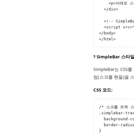
    <p>아래
  </div>
  <!-- Simple
  <script sr
</body>
</html>
? SimpleBar 
SimpleBar는 C
썸(스크롤 핸들)을 
CSS 코드:
/* 스크롤 트랙 스
.simplebar-tra
  background
  border-radi
}