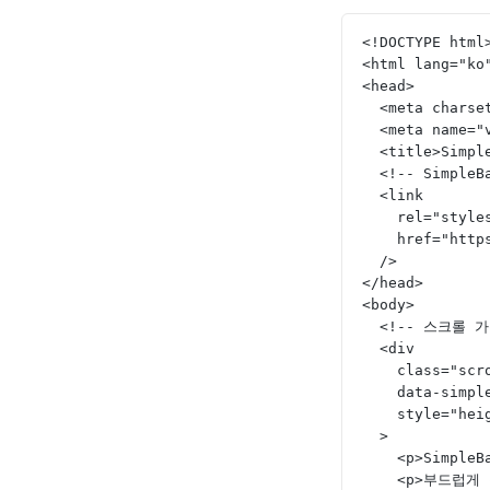
<!DOCTYPE html
<html lang="ko
<head>
  <meta chars
  <meta name
  <title>Sim
  <!-- Simple
  <link
    rel="styl
    href="h
  />
</head>
<body>
  <!-- 스크롤
  <div
    class="s
    data-simp
    style="
  >
    <p>Si
    <p>부