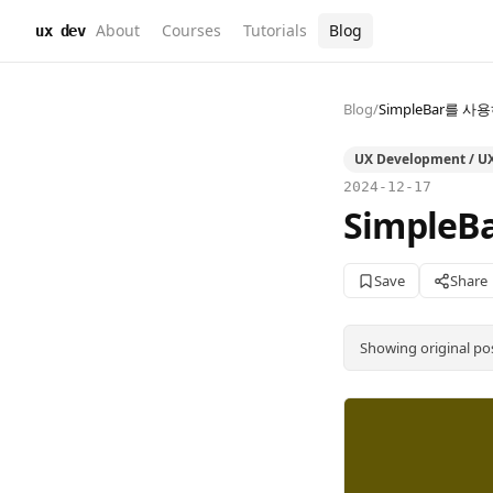
About
Courses
Tutorials
Blog
ux dev
Blog
/
SimpleBar를
UX Development / UX 
2024-12-17
Simpl
Save
Share
Showing original po