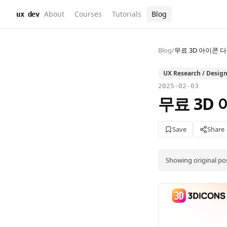
About
Courses
Tutorials
Blog
ux dev
Blog
/
무료 3D 아이콘 
UX Research / Desig
2025-02-03
무료 3D
Save
Share
Showing original po