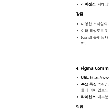
라이선스
: 저해
장점
다양한 스타일의 
여러 해상도를 제
Icons8 플랫폼
함.
4. Figma Comm
URL
:
https://w
주요 특징
: “Sa
들에 의해 업로드되
라이선스
: 대부
장점