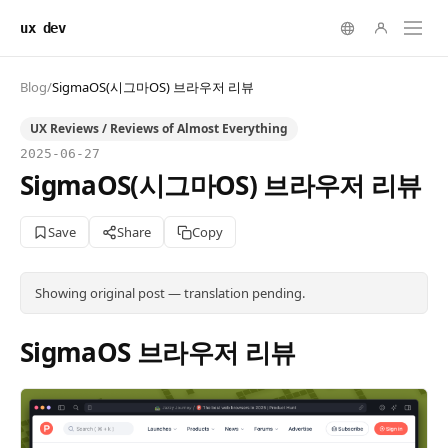
ux dev
Blog
/
SigmaOS(시그마OS) 브라우저 리뷰
UX Reviews / Reviews of Almost Everything
2025-06-27
SigmaOS(시그마OS) 브라우저 리뷰
Save
Share
Copy
Showing original post — translation pending.
SigmaOS 브라우저 리뷰