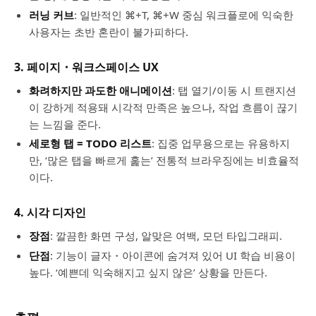
러닝 커브
: 일반적인 ⌘+T, ⌘+W 중심 워크플로에 익숙한
사용자는 초반 혼란이 불가피하다.
3. 페이지・워크스페이스 UX
화려하지만 과도한 애니메이션
: 탭 열기/이동 시 트랜지션
이 강하게 적용돼 시각적 만족은 높으나, 작업 흐름이 끊기
는 느낌을 준다.
세로형 탭 = TODO 리스트
: 집중 업무용으로는 유용하지
만, ‘많은 탭을 빠르게 훑는’ 전통적 브라우징에는 비효율적
이다.
4. 시각 디자인
장점
: 깔끔한 화면 구성, 알맞은 여백, 모던 타입그래피.
단점
: 기능이 글자・아이콘에 숨겨져 있어 UI 학습 비용이
높다. ‘예쁜데 익숙해지고 싶지 않은’ 상황을 만든다.