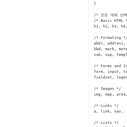
}
/* 모든 개체 선
/* Basic HTML 
h1, h2, h3, h4
/* Formating *
abbr, address,
kbd, mark, met
sub, sup, temp
/* Forms and I
form, input, t
fieldset, lege
/* Images */
img, map, area
/* Links */
a, link, nav,
/* Lists */