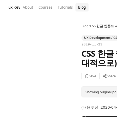
About
Courses
Tutorials
Blog
ux dev
Blog
/
CSS 한글 웹폰트 자
UX Development / CS
2019-11-23
CSS 한글 
대적으로)
Save
Share
Showing original po
(내용수정, 2020-