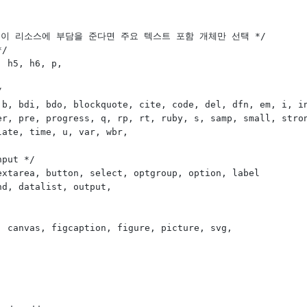
택이 리소스에 부담을 준다면 주요 텍스트 포함 개체만 선택 */
*/
, h5, h6, p,
/
 b, bdi, bdo, blockquote, cite, code, del, dfn, em, i, i
er, pre, progress, q, rp, rt, ruby, s, samp, small, stro
late, time, u, var, wbr,
nput */
extarea, button, select, optgroup, option, label
nd, datalist, output,
, canvas, figcaption, figure, picture, svg,