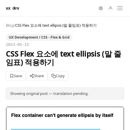
ux dev
Blog
/
CSS Flex 요소에 text ellipsis (말 줄임표) 적용하기
UX Development / CSS - Flex & Grid
2023-05-15
CSS Flex 요소에 text ellipsis (말 줄
임표) 적용하기
Save
Share
Copy
Showing original post — translation pending.