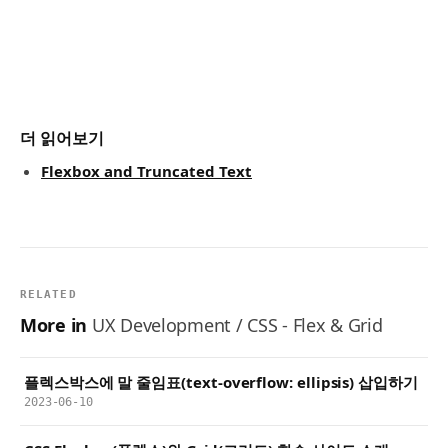
더 읽어보기
Flexbox and Truncated Text
RELATED
More in
UX Development / CSS - Flex & Grid
플렉스박스에 말 줄임표(text-overflow: ellipsis) 삽입하기
2023-06-10