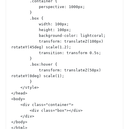
        .container {
            perspective: 1000px;
        }
        .box {
            width: 100px;
            height: 100px;
            background-color: lightcoral;
            transform: translateZ(100px) 
rotateY(45deg) scale(1.2);
            transition: transform 0.5s;
        }
        .box:hover {
            transform: translateZ(50px) 
rotateY(0deg) scale(1);
        }
    </style>
</head>
<body>
    <div class="container">
        <div class="box"></div>
    </div>
</body>
</html>