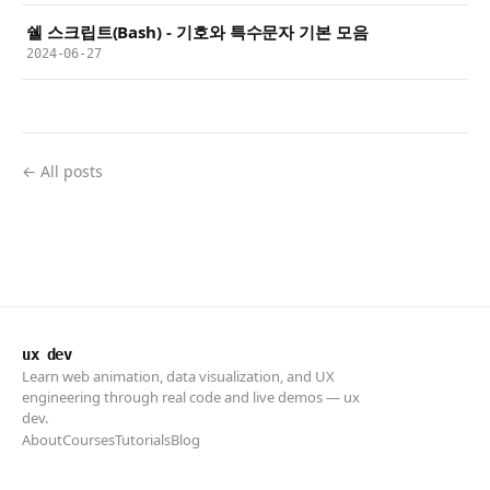
쉘 스크립트(Bash) - 기호와 특수문자 기본 모음
2024-06-27
← All posts
ux dev
Learn web animation, data visualization, and UX
engineering through real code and live demos — ux
dev.
About
Courses
Tutorials
Blog