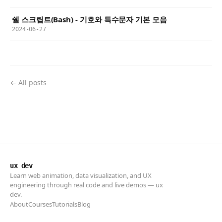
쉘 스크립트(Bash) - 기호와 특수문자 기본 모음
2024-06-27
← All posts
ux dev
Learn web animation, data visualization, and UX
engineering through real code and live demos — ux
dev.
About
Courses
Tutorials
Blog