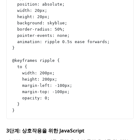
  position: absolute;
  width: 20px;
  height: 20px;
  background: skyblue;
  border-radius: 50%;
  pointer-events: none;
  animation: ripple 0.5s ease forwards;
}
@keyframes ripple {
  to {
    width: 200px;
    height: 200px;
    margin-left: -100px;
    margin-top: -100px;
    opacity: 0;
  }
}
3단계: 상호작용을 위한 JavaScript