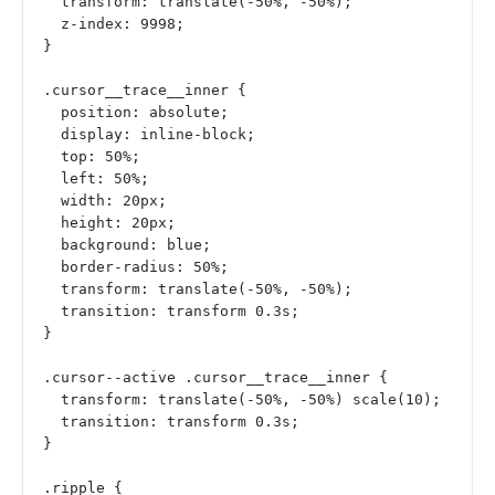
  transform: translate(-50%, -50%);
  z-index: 9998;
}
.cursor__trace__inner {
  position: absolute;
  display: inline-block;
  top: 50%;
  left: 50%;
  width: 20px;
  height: 20px;
  background: blue;
  border-radius: 50%;
  transform: translate(-50%, -50%);
  transition: transform 0.3s;
}
.cursor--active .cursor__trace__inner {
  transform: translate(-50%, -50%) scale(10);
  transition: transform 0.3s;
}
.ripple {