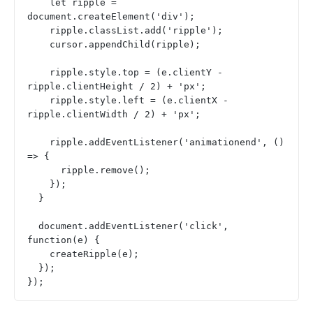
    let ripple = 
document.createElement('div');
    ripple.classList.add('ripple');
    cursor.appendChild(ripple);
    ripple.style.top = (e.clientY - 
ripple.clientHeight / 2) + 'px';
    ripple.style.left = (e.clientX - 
ripple.clientWidth / 2) + 'px';
    ripple.addEventListener('animationend', () 
=> {
      ripple.remove();
    });
  }
  document.addEventListener('click', 
function(e) {
    createRipple(e);
  });
});