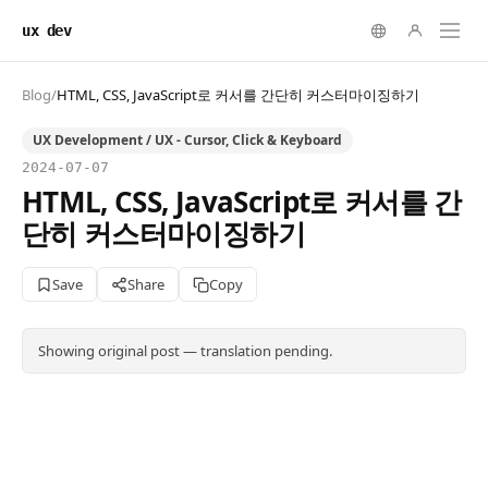
ux dev
Blog
/
HTML, CSS, JavaScript로 커서를 간단히 커스터마이징하기
UX Development / UX - Cursor, Click & Keyboard
2024-07-07
HTML, CSS, JavaScript로 커서를 간
단히 커스터마이징하기
Save
Share
Copy
Showing original post — translation pending.