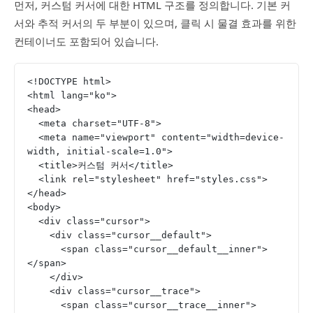
먼저, 커스텀 커서에 대한 HTML 구조를 정의합니다. 기본 커
서와 추적 커서의 두 부분이 있으며, 클릭 시 물결 효과를 위한
컨테이너도 포함되어 있습니다.
<!DOCTYPE html>
<html lang="ko">
<head>
  <meta charset="UTF-8">
  <meta name="viewport" content="width=device-
width, initial-scale=1.0">
  <title>커스텀 커서</title>
  <link rel="stylesheet" href="styles.css">
</head>
<body>
  <div class="cursor">
    <div class="cursor__default">
      <span class="cursor__default__inner">
</span>
    </div>
    <div class="cursor__trace">
      <span class="cursor__trace__inner">