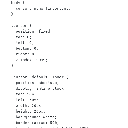
body {
  cursor: none !important;
}
.cursor {
  position: fixed;
  top: 0;
  left: 0;
  bottom: 0;
  right: 0;
  z-index: 9999;
}
.cursor__default__inner {
  position: absolute;
  display: inline-block;
  top: 50%;
  left: 50%;
  width: 20px;
  height: 20px;
  background: white;
  border-radius: 50%;