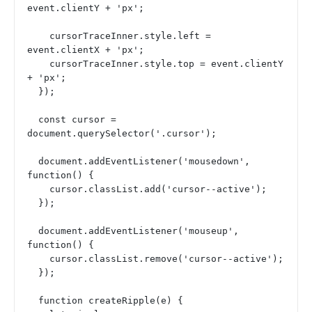
event.clientY + 'px';
    cursorTraceInner.style.left = 
event.clientX + 'px';
    cursorTraceInner.style.top = event.clientY 
+ 'px';
  });
  const cursor = 
document.querySelector('.cursor');
  document.addEventListener('mousedown', 
function() {
    cursor.classList.add('cursor--active');
  });
  document.addEventListener('mouseup', 
function() {
    cursor.classList.remove('cursor--active');
  });
  function createRipple(e) {