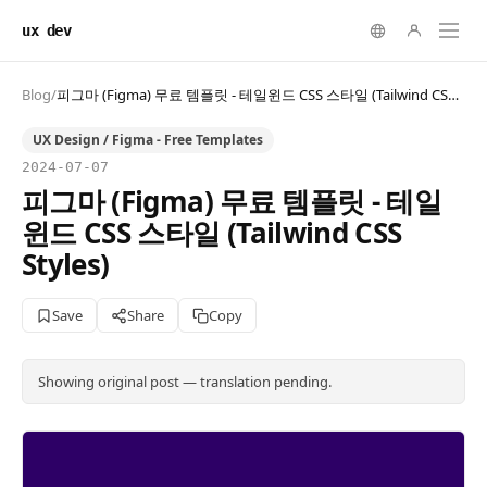
ux dev
Blog
/
피그마 (Figma) 무료 템플릿 - 테일윈드 CSS 스타일 (Tailwind CSS Styles)
UX Design / Figma - Free Templates
2024-07-07
피그마 (Figma) 무료 템플릿 - 테일
윈드 CSS 스타일 (Tailwind CSS
Styles)
Save
Share
Copy
Showing original post — translation pending.