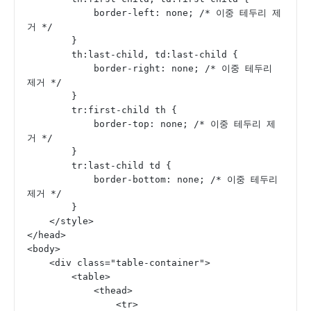
            border-left: none; /* 이중 테두리 제
거 */
        }
        th:last-child, td:last-child {
            border-right: none; /* 이중 테두리 
제거 */
        }
        tr:first-child th {
            border-top: none; /* 이중 테두리 제
거 */
        }
        tr:last-child td {
            border-bottom: none; /* 이중 테두리 
제거 */
        }
    </style>
</head>
<body>
    <div class="table-container">
        <table>
            <thead>
                <tr>