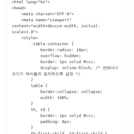
<html lang="ko">
<head>
    <meta charset="UTF-8">
    <meta name="viewport" 
content="width=device-width, initial-
scale=1.0">
    <style>
        .table-container {
            border-radius: 10px;
            overflow: hidden;
            border: 1px solid #ccc;
            display: inline-block; /* 컨테이너 
크기가 테이블과 일치하도록 설정 */
        }
        table {
            border-collapse: collapse;
            width: 100%;
        }
        th, td {
            border: 1px solid #ccc;
            padding: 8px;
        }
        th:first-child, td:first-child {