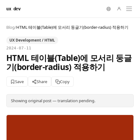
ux dev
Blog
/
HTML 테이블(Table)에 모서리 둥글기(border-radius) 적용하기
UX Development / HTML
2024-07-11
HTML 테이블(Table)에 모서리 둥글
기(border-radius) 적용하기
Save
Share
Copy
Showing original post — translation pending.