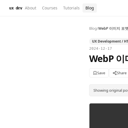
About
Courses
Tutorials
Blog
ux dev
Blog
/
WebP 이미지 포
UX Development / H
2024-12-17
WebP 
Save
Share
Showing original po