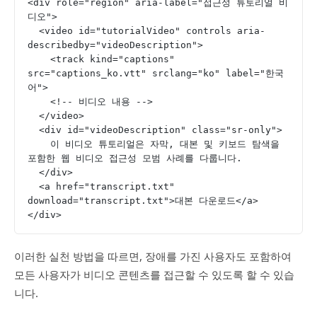
<div role="region" aria-label="접근성 튜토리얼 비
디오">
  <video id="tutorialVideo" controls aria-
describedby="videoDescription">
    <track kind="captions" 
src="captions_ko.vtt" srclang="ko" label="한국
어">
    <!-- 비디오 내용 -->
  </video>
  <div id="videoDescription" class="sr-only">
    이 비디오 튜토리얼은 자막, 대본 및 키보드 탐색을 
포함한 웹 비디오 접근성 모범 사례를 다룹니다.
  </div>
  <a href="transcript.txt" 
download="transcript.txt">대본 다운로드</a>
</div>
이러한 실천 방법을 따르면, 장애를 가진 사용자도 포함하여
모든 사용자가 비디오 콘텐츠를 접근할 수 있도록 할 수 있습
니다.