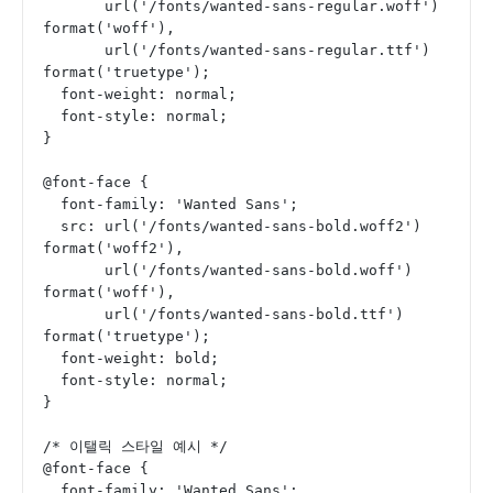
       url('/fonts/wanted-sans-regular.woff') 
format('woff'),
       url('/fonts/wanted-sans-regular.ttf') 
format('truetype');
  font-weight: normal;
  font-style: normal;
}
@font-face {
  font-family: 'Wanted Sans';
  src: url('/fonts/wanted-sans-bold.woff2') 
format('woff2'),
       url('/fonts/wanted-sans-bold.woff') 
format('woff'),
       url('/fonts/wanted-sans-bold.ttf') 
format('truetype');
  font-weight: bold;
  font-style: normal;
}
/* 이탤릭 스타일 예시 */
@font-face {
  font-family: 'Wanted Sans';