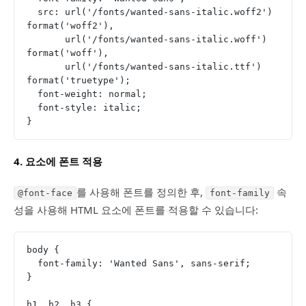
  src: url('/fonts/wanted-sans-italic.woff2') 
format('woff2'),
       url('/fonts/wanted-sans-italic.woff') 
format('woff'),
       url('/fonts/wanted-sans-italic.ttf') 
format('truetype');
  font-weight: normal;
  font-style: italic;
}
4.
요소에 폰트 적용
를 사용해 폰트를 정의한 후,
속
@font-face
font-family
성을 사용해 HTML 요소에 폰트를 적용할 수 있습니다:
body {
  font-family: 'Wanted Sans', sans-serif;
}
h1, h2, h3 {