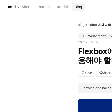
About
Courses
Tutorials
Blog
ux dev
Blog
/
Flexbox에서 wid
UX Development / CSS
2024-12-15
Flexbox
용해야 할
Save
Share
Showing original po