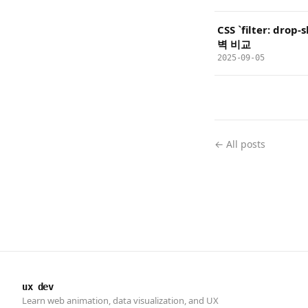
CSS `filter: drop
벽 비교
2025-09-05
← All posts
ux dev
Learn web animation, data visualization, and UX