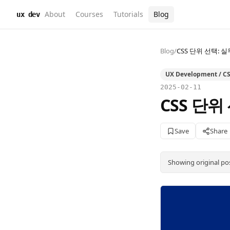
About
Courses
Tutorials
Blog
ux dev
Blog
/
CSS 단위 선택: 실무
UX Development / C
2025-02-11
CSS 단위 
Save
Share
Showing original po