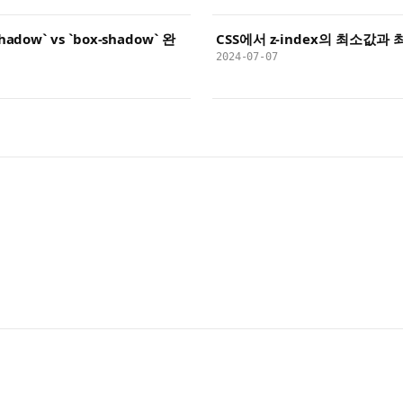
-shadow` vs `box-shadow` 완
CSS에서 z-index의 최소값과
2024-07-07