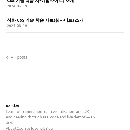
CSS 기술 학습 자료(웹사이트) 소개
2024-06-19
심화 CSS 기술 학습 자료(웹사이트) 소개
2024-06-19
← All posts
ux dev
Learn web animation, data visualization, and UX
engineering through real code and live demos — ux
dev.
About
Courses
Tutorials
Blog