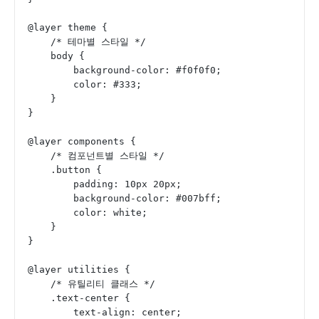
@layer theme {
    /* 테마별 스타일 */
    body {
        background-color: #f0f0f0;
        color: #333;
    }
}
@layer components {
    /* 컴포넌트별 스타일 */
    .button {
        padding: 10px 20px;
        background-color: #007bff;
        color: white;
    }
}
@layer utilities {
    /* 유틸리티 클래스 */
    .text-center {
        text-align: center;