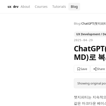
About
Courses
Tutorials
Blog
ux dev
Blog
/
ChatGPT(챗지피
UX Development / De
2025-04-29
ChatGP
MD)로 
Save
Share
Showing original po
챗지피티는 지속적으
같은 마크다운 베이스