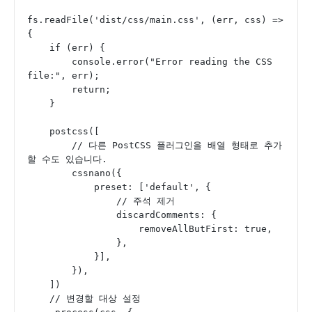
fs.readFile('dist/css/main.css', (err, css) => 
{
    if (err) {
        console.error("Error reading the CSS 
file:", err);
        return;
    }
    postcss([
        // 다른 PostCSS 플러그인을 배열 형태로 추가
할 수도 있습니다.
        cssnano({
            preset: ['default', {
            	// 주석 제거
                discardComments: {
                    removeAllButFirst: true,
                },
            }],
        }),
    ])
    // 변경할 대상 설정